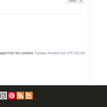
Aller
s
r
s
g
m
s
e
e
a
s
g
s
e
a
g
e
upprimer les cookies
Fuseau horaire sur
UTC+02:00