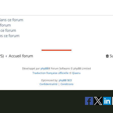
e
o
s
s
n
e
dans ce forum
s
s
 forum
e
 ce forum
s ce forum
s
S)
Accueil forum
S
Développé par
phpBB
® Forum Software © phpBB Limited
Traduction française officielle
©
Qiaeru
Optimized by:
phpBB SEO
Confidentialité
|
Conditions