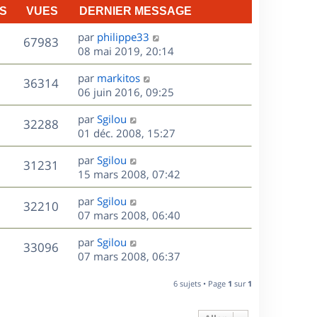
S
VUES
DERNIER MESSAGE
D
par
philippe33
V
67983
e
08 mai 2019, 20:14
r
u
D
par
markitos
n
V
36314
e
e
06 juin 2016, 09:25
i
r
u
e
s
D
par
Sgilou
n
r
V
32288
e
e
01 déc. 2008, 15:27
i
m
r
u
e
e
s
D
par
Sgilou
n
r
V
s
31231
e
e
15 mars 2008, 07:42
i
m
s
r
u
e
e
a
s
D
par
Sgilou
n
r
V
s
32210
g
e
e
07 mars 2008, 06:40
i
m
s
e
r
u
e
e
a
s
D
par
Sgilou
n
r
V
s
33096
g
e
e
07 mars 2008, 06:37
i
m
s
e
r
u
e
e
a
s
n
r
6 sujets • Page
1
sur
1
s
g
e
i
m
s
e
e
e
a