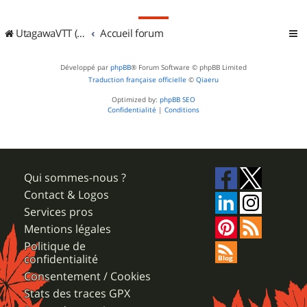
UtagawaVTT (Randos VTT et VTTAE avec traces GPS)
Accueil forum
Développé par
phpBB
® Forum Software © phpBB Limited
Traduction française officielle
©
Qiaeru
Optimized by:
phpBB SEO
Confidentialité
|
Conditions
Qui sommes-nous ?
Contact & Logos
Services pros
Mentions légales
Politique de
confidentialité
Consentement / Cookies
Stats des traces GPX