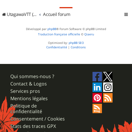
UtagawaVTT (Randos VTT et VTTAE avec traces GPS)
Accueil forum
Développé par
phpBB
® Forum Software © phpBB Limited
Traduction française officielle
©
Qiaeru
Optimized by:
phpBB SEO
Confidentialité
|
Conditions
Qui sommes-nous ?
Contact & Logos
Services pros
Mentions légales
Politique de
confidentialité
Consentement / Cookies
Stats des traces GPX