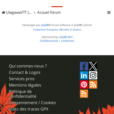
UtagawaVTT (Randos VTT et VTTAE avec traces GPS)
Accueil forum
Développé par
phpBB
® Forum Software © phpBB Limited
Traduction française officielle
©
Qiaeru
Optimized by:
phpBB SEO
Confidentialité
|
Conditions
Qui sommes-nous ?
Contact & Logos
Services pros
Mentions légales
Politique de
confidentialité
Consentement / Cookies
Stats des traces GPX