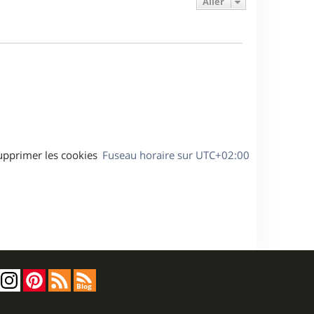
Aller
s
r
s
g
m
s
e
e
a
s
g
s
e
a
g
e
upprimer les cookies
Fuseau horaire sur
UTC+02:00