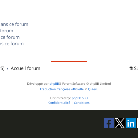
e
o
s
s
n
e
dans ce forum
s
s
 forum
e
 ce forum
s ce forum
s
S)
Accueil forum
S
Développé par
phpBB
® Forum Software © phpBB Limited
Traduction française officielle
©
Qiaeru
Optimized by:
phpBB SEO
Confidentialité
|
Conditions