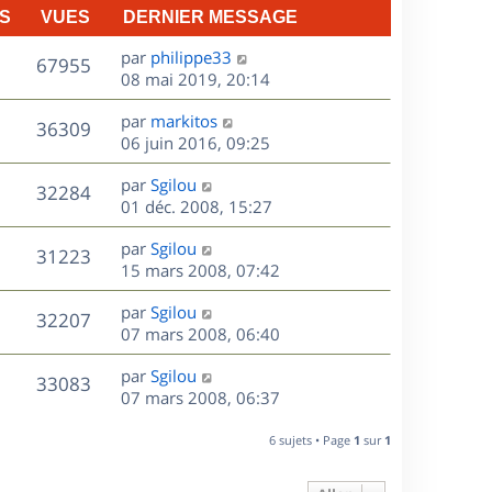
S
VUES
DERNIER MESSAGE
D
par
philippe33
V
67955
e
08 mai 2019, 20:14
r
u
D
par
markitos
n
V
36309
e
e
06 juin 2016, 09:25
i
r
u
e
s
D
par
Sgilou
n
r
V
32284
e
e
01 déc. 2008, 15:27
i
m
r
u
e
e
s
D
par
Sgilou
n
r
V
s
31223
e
e
15 mars 2008, 07:42
i
m
s
r
u
e
e
a
s
D
par
Sgilou
n
r
V
s
32207
g
e
e
07 mars 2008, 06:40
i
m
s
e
r
u
e
e
a
s
D
par
Sgilou
n
r
V
s
33083
g
e
e
07 mars 2008, 06:37
i
m
s
e
r
u
e
e
a
s
n
r
6 sujets • Page
1
sur
1
s
g
e
i
m
s
e
e
e
a