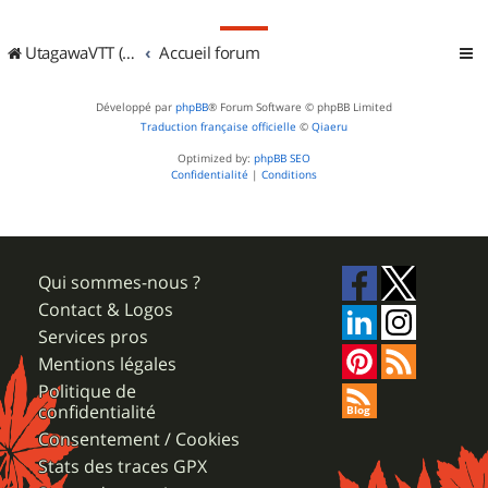
UtagawaVTT (Randos VTT et VTTAE avec traces GPS)
Accueil forum
Développé par
phpBB
® Forum Software © phpBB Limited
Traduction française officielle
©
Qiaeru
Optimized by:
phpBB SEO
Confidentialité
|
Conditions
Qui sommes-nous ?
Contact & Logos
Services pros
Mentions légales
Politique de
confidentialité
Consentement / Cookies
Stats des traces GPX