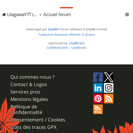
UtagawaVTT (Randos VTT et VTTAE avec traces GPS)
Accueil forum
Développé par
phpBB
® Forum Software © phpBB Limited
Traduction française officielle
©
Qiaeru
Optimized by:
phpBB SEO
Confidentialité
|
Conditions
Qui sommes-nous ?
Contact & Logos
Services pros
Mentions légales
Politique de
confidentialité
Consentement / Cookies
Stats des traces GPX