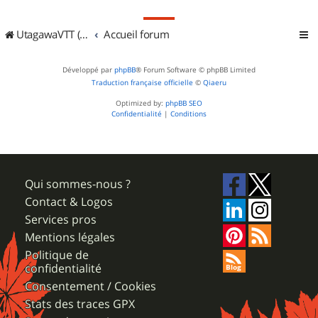
UtagawaVTT (Randos VTT et VTTAE avec traces GPS)
Accueil forum
Développé par
phpBB
® Forum Software © phpBB Limited
Traduction française officielle
©
Qiaeru
Optimized by:
phpBB SEO
Confidentialité
|
Conditions
Qui sommes-nous ?
Contact & Logos
Services pros
Mentions légales
Politique de
confidentialité
Consentement / Cookies
Stats des traces GPX