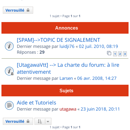
Verrouillé
1 sujet • Page
1
sur
1
Annonces
[SPAM]-->TOPIC DE SIGNALEMENT
Dernier message par
luidji76
«
02 juil. 2010, 08:19
Réponses :
29
1
2
3
[UtagawaVtt] --> La charte du forum: à lire
attentivement
Dernier message par
Larsen
«
06 avr. 2008, 14:27
Sujets
Aide et Tutoriels
Dernier message par
utagawa
«
23 juin 2018, 20:11
Verrouillé
1 sujet • Page
1
sur
1