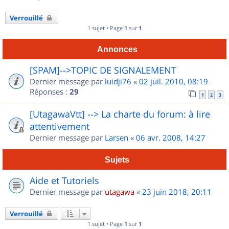
Verrouillé
1 sujet • Page
1
sur
1
Annonces
[SPAM]-->TOPIC DE SIGNALEMENT
Dernier message par
luidji76
«
02 juil. 2010, 08:19
Réponses :
29
1
2
3
[UtagawaVtt] --> La charte du forum: à lire
attentivement
Dernier message par
Larsen
«
06 avr. 2008, 14:27
Sujets
Aide et Tutoriels
Dernier message par
utagawa
«
23 juin 2018, 20:11
Verrouillé
1 sujet • Page
1
sur
1