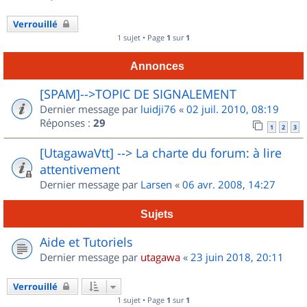
Verrouillé
1 sujet • Page
1
sur
1
Annonces
[SPAM]-->TOPIC DE SIGNALEMENT
Dernier message par
luidji76
«
02 juil. 2010, 08:19
Réponses :
29
1
2
3
[UtagawaVtt] --> La charte du forum: à lire
attentivement
Dernier message par
Larsen
«
06 avr. 2008, 14:27
Sujets
Aide et Tutoriels
Dernier message par
utagawa
«
23 juin 2018, 20:11
Verrouillé
1 sujet • Page
1
sur
1