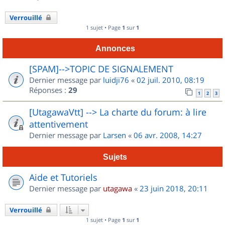
Verrouillé
1 sujet • Page
1
sur
1
Annonces
[SPAM]-->TOPIC DE SIGNALEMENT
Dernier message par
luidji76
«
02 juil. 2010, 08:19
Réponses :
29
1
2
3
[UtagawaVtt] --> La charte du forum: à lire
attentivement
Dernier message par
Larsen
«
06 avr. 2008, 14:27
Sujets
Aide et Tutoriels
Dernier message par
utagawa
«
23 juin 2018, 20:11
Verrouillé
1 sujet • Page
1
sur
1