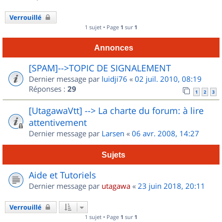
Verrouillé
1 sujet • Page
1
sur
1
Annonces
[SPAM]-->TOPIC DE SIGNALEMENT
Dernier message par
luidji76
«
02 juil. 2010, 08:19
Réponses :
29
1
2
3
[UtagawaVtt] --> La charte du forum: à lire
attentivement
Dernier message par
Larsen
«
06 avr. 2008, 14:27
Sujets
Aide et Tutoriels
Dernier message par
utagawa
«
23 juin 2018, 20:11
Verrouillé
1 sujet • Page
1
sur
1