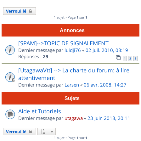
Verrouillé
1 sujet • Page
1
sur
1
Annonces
[SPAM]-->TOPIC DE SIGNALEMENT
Dernier message par
luidji76
«
02 juil. 2010, 08:19
Réponses :
29
1
2
3
[UtagawaVtt] --> La charte du forum: à lire
attentivement
Dernier message par
Larsen
«
06 avr. 2008, 14:27
Sujets
Aide et Tutoriels
Dernier message par
utagawa
«
23 juin 2018, 20:11
Verrouillé
1 sujet • Page
1
sur
1