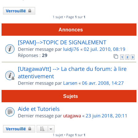
Verrouillé
1 sujet • Page
1
sur
1
Annonces
[SPAM]-->TOPIC DE SIGNALEMENT
Dernier message par
luidji76
«
02 juil. 2010, 08:19
Réponses :
29
1
2
3
[UtagawaVtt] --> La charte du forum: à lire
attentivement
Dernier message par
Larsen
«
06 avr. 2008, 14:27
Sujets
Aide et Tutoriels
Dernier message par
utagawa
«
23 juin 2018, 20:11
Verrouillé
1 sujet • Page
1
sur
1