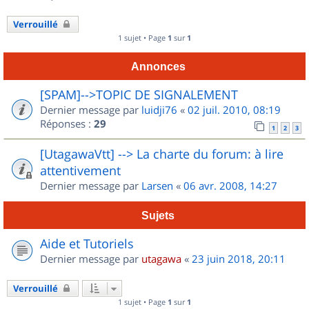
Verrouillé
1 sujet • Page
1
sur
1
Annonces
[SPAM]-->TOPIC DE SIGNALEMENT
Dernier message par
luidji76
«
02 juil. 2010, 08:19
Réponses :
29
1
2
3
[UtagawaVtt] --> La charte du forum: à lire
attentivement
Dernier message par
Larsen
«
06 avr. 2008, 14:27
Sujets
Aide et Tutoriels
Dernier message par
utagawa
«
23 juin 2018, 20:11
Verrouillé
1 sujet • Page
1
sur
1