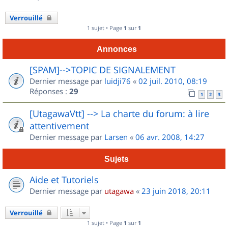
Verrouillé
1 sujet • Page
1
sur
1
Annonces
[SPAM]-->TOPIC DE SIGNALEMENT
Dernier message par
luidji76
«
02 juil. 2010, 08:19
Réponses :
29
1
2
3
[UtagawaVtt] --> La charte du forum: à lire
attentivement
Dernier message par
Larsen
«
06 avr. 2008, 14:27
Sujets
Aide et Tutoriels
Dernier message par
utagawa
«
23 juin 2018, 20:11
Verrouillé
1 sujet • Page
1
sur
1