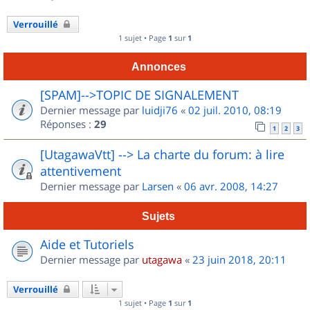
Verrouillé
1 sujet • Page
1
sur
1
Annonces
[SPAM]-->TOPIC DE SIGNALEMENT
Dernier message par
luidji76
«
02 juil. 2010, 08:19
Réponses :
29
1
2
3
[UtagawaVtt] --> La charte du forum: à lire
attentivement
Dernier message par
Larsen
«
06 avr. 2008, 14:27
Sujets
Aide et Tutoriels
Dernier message par
utagawa
«
23 juin 2018, 20:11
Verrouillé
1 sujet • Page
1
sur
1