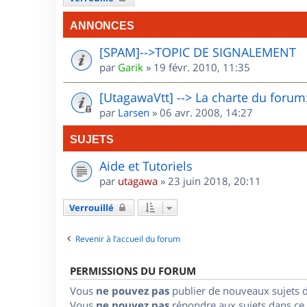
ANNONCES
[SPAM]-->TOPIC DE SIGNALEMENT
par
Garik
»
19 févr. 2010, 11:35
[UtagawaVtt] --> La charte du forum:
par
Larsen
»
06 avr. 2008, 14:27
SUJETS
Aide et Tutoriels
par
utagawa
»
23 juin 2018, 20:11
Verrouillé
Revenir à l’accueil du forum
PERMISSIONS DU FORUM
Vous
ne pouvez pas
publier de nouveaux sujets 
Vous
ne pouvez pas
répondre aux sujets dans ce