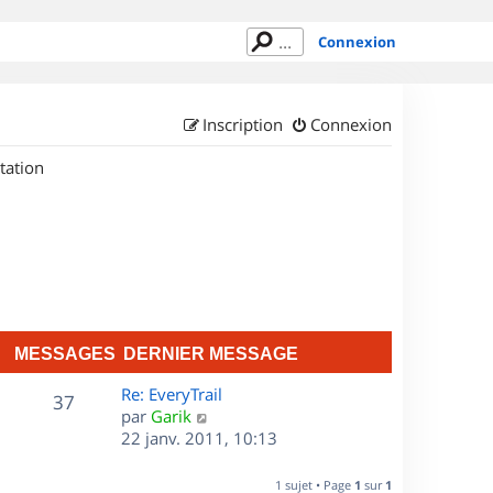
Connexion
Inscription
Connexion
tation
MESSAGES
DERNIER MESSAGE
D
Re: EveryTrail
M
37
e
C
par
Garik
r
o
22 janv. 2011, 10:13
e
n
n
s
i
s
1 sujet • Page
1
sur
1