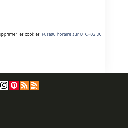
a
g
e
upprimer les cookies
Fuseau horaire sur
UTC+02:00