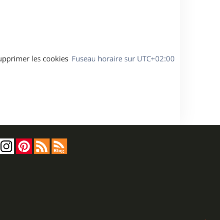
a
g
e
upprimer les cookies
Fuseau horaire sur
UTC+02:00