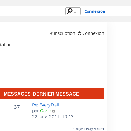
Connexion
Inscription
Connexion
tation
MESSAGES
DERNIER MESSAGE
D
Re: EveryTrail
M
37
e
C
par
Garik
r
o
22 janv. 2011, 10:13
e
n
n
s
i
s
1 sujet • Page
1
sur
1