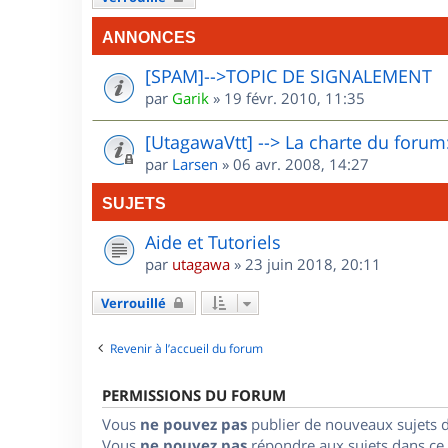
ANNONCES
[SPAM]-->TOPIC DE SIGNALEMENT
par
Garik
»
19 févr. 2010, 11:35
[UtagawaVtt] --> La charte du forum:
par
Larsen
»
06 avr. 2008, 14:27
SUJETS
Aide et Tutoriels
par
utagawa
»
23 juin 2018, 20:11
Verrouillé
Revenir à l’accueil du forum
PERMISSIONS DU FORUM
Vous
ne pouvez pas
publier de nouveaux sujets 
Vous
ne pouvez pas
répondre aux sujets dans ce