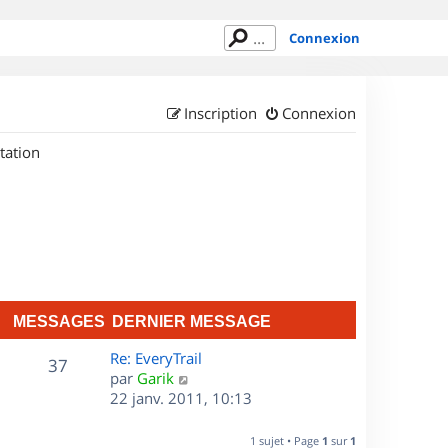
Connexion
Inscription
Connexion
tation
MESSAGES
DERNIER MESSAGE
D
Re: EveryTrail
M
37
e
C
par
Garik
r
o
22 janv. 2011, 10:13
e
n
n
s
i
s
1 sujet • Page
1
sur
1