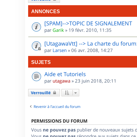
ANNONCES
[SPAM]-->TOPIC DE SIGNALEMENT
par
Garik
»
19 févr. 2010, 11:35
[UtagawaVtt] --> La charte du forum:
par
Larsen
»
06 avr. 2008, 14:27
SUJETS
Aide et Tutoriels
par
utagawa
»
23 juin 2018, 20:11
Verrouillé
Revenir à l’accueil du forum
PERMISSIONS DU FORUM
Vous
ne pouvez pas
publier de nouveaux sujets 
Vous
ne pouvez pas
répondre aux sujets dans ce