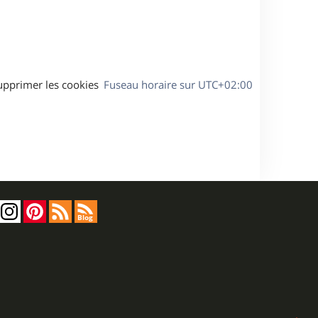
a
g
e
upprimer les cookies
Fuseau horaire sur
UTC+02:00