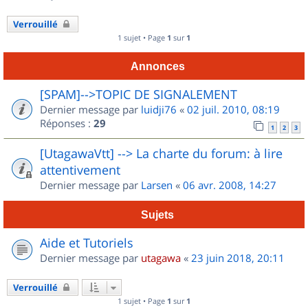
Verrouillé
1 sujet • Page
1
sur
1
Annonces
[SPAM]-->TOPIC DE SIGNALEMENT
Dernier message par
luidji76
«
02 juil. 2010, 08:19
Réponses :
29
1
2
3
[UtagawaVtt] --> La charte du forum: à lire
attentivement
Dernier message par
Larsen
«
06 avr. 2008, 14:27
Sujets
Aide et Tutoriels
Dernier message par
utagawa
«
23 juin 2018, 20:11
Verrouillé
1 sujet • Page
1
sur
1