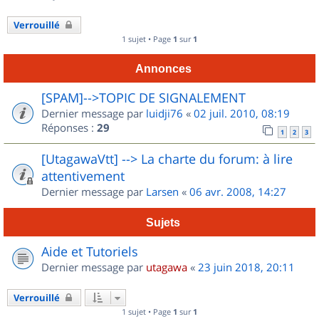
Verrouillé
1 sujet • Page
1
sur
1
Annonces
[SPAM]-->TOPIC DE SIGNALEMENT
Dernier message par
luidji76
«
02 juil. 2010, 08:19
Réponses :
29
1
2
3
[UtagawaVtt] --> La charte du forum: à lire
attentivement
Dernier message par
Larsen
«
06 avr. 2008, 14:27
Sujets
Aide et Tutoriels
Dernier message par
utagawa
«
23 juin 2018, 20:11
Verrouillé
1 sujet • Page
1
sur
1