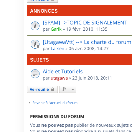
ANNONCES
[SPAM]-->TOPIC DE SIGNALEMENT
par
Garik
»
19 févr. 2010, 11:35
[UtagawaVtt] --> La charte du forum:
par
Larsen
»
06 avr. 2008, 14:27
SUJETS
Aide et Tutoriels
par
utagawa
»
23 juin 2018, 20:11
Verrouillé
Revenir à l’accueil du forum
PERMISSIONS DU FORUM
Vous
ne pouvez pas
publier de nouveaux sujets 
Vous
ne pouvez pas
répondre aux sujets dans ce