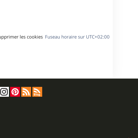
a
g
e
upprimer les cookies
Fuseau horaire sur
UTC+02:00