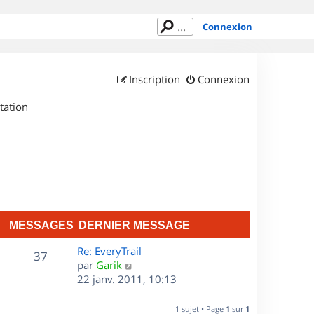
Connexion
Inscription
Connexion
tation
MESSAGES
DERNIER MESSAGE
D
Re: EveryTrail
M
37
e
C
par
Garik
r
o
22 janv. 2011, 10:13
e
n
n
s
i
s
1 sujet • Page
1
sur
1