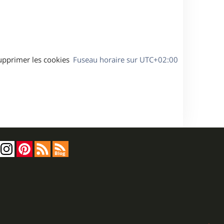
a
g
e
upprimer les cookies
Fuseau horaire sur
UTC+02:00