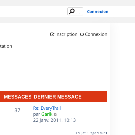
Connexion
Inscription
Connexion
tation
MESSAGES
DERNIER MESSAGE
D
Re: EveryTrail
M
37
e
C
par
Garik
r
o
22 janv. 2011, 10:13
e
n
n
s
i
s
1 sujet • Page
1
sur
1