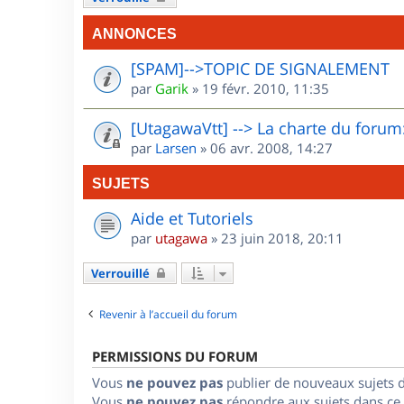
ANNONCES
[SPAM]-->TOPIC DE SIGNALEMENT
par
Garik
»
19 févr. 2010, 11:35
[UtagawaVtt] --> La charte du forum:
par
Larsen
»
06 avr. 2008, 14:27
SUJETS
Aide et Tutoriels
par
utagawa
»
23 juin 2018, 20:11
Verrouillé
Revenir à l’accueil du forum
PERMISSIONS DU FORUM
Vous
ne pouvez pas
publier de nouveaux sujets 
Vous
ne pouvez pas
répondre aux sujets dans ce