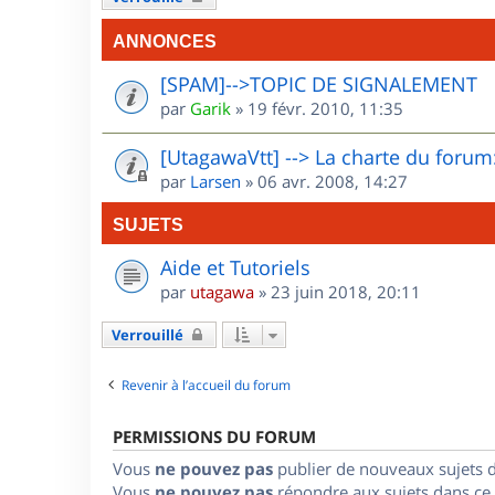
ANNONCES
[SPAM]-->TOPIC DE SIGNALEMENT
par
Garik
»
19 févr. 2010, 11:35
[UtagawaVtt] --> La charte du forum:
par
Larsen
»
06 avr. 2008, 14:27
SUJETS
Aide et Tutoriels
par
utagawa
»
23 juin 2018, 20:11
Verrouillé
Revenir à l’accueil du forum
PERMISSIONS DU FORUM
Vous
ne pouvez pas
publier de nouveaux sujets 
Vous
ne pouvez pas
répondre aux sujets dans ce