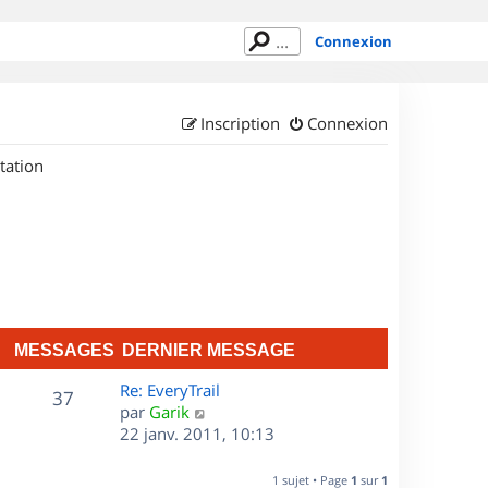
Connexion
Inscription
Connexion
tation
MESSAGES
DERNIER MESSAGE
D
Re: EveryTrail
M
37
e
C
par
Garik
r
o
22 janv. 2011, 10:13
e
n
n
s
i
s
1 sujet • Page
1
sur
1