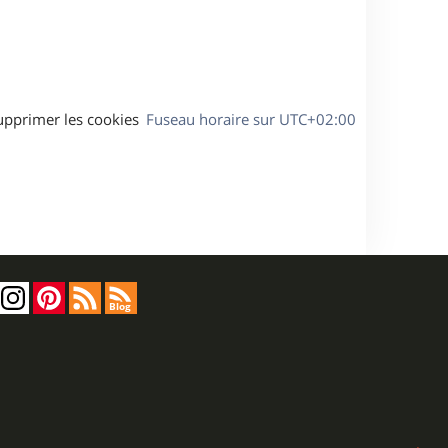
a
g
e
upprimer les cookies
Fuseau horaire sur
UTC+02:00