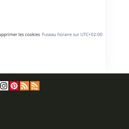
a
g
e
upprimer les cookies
Fuseau horaire sur
UTC+02:00