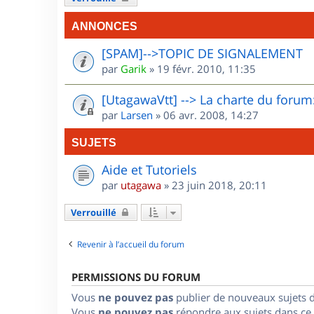
ANNONCES
[SPAM]-->TOPIC DE SIGNALEMENT
par
Garik
»
19 févr. 2010, 11:35
[UtagawaVtt] --> La charte du forum:
par
Larsen
»
06 avr. 2008, 14:27
SUJETS
Aide et Tutoriels
par
utagawa
»
23 juin 2018, 20:11
Verrouillé
Revenir à l’accueil du forum
PERMISSIONS DU FORUM
Vous
ne pouvez pas
publier de nouveaux sujets 
Vous
ne pouvez pas
répondre aux sujets dans ce