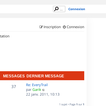
Connexion
Inscription
Connexion
tation
MESSAGES
DERNIER MESSAGE
D
Re: EveryTrail
M
37
e
C
par
Garik
r
o
22 janv. 2011, 10:13
e
n
n
s
i
s
1 sujet • Page
1
sur
1