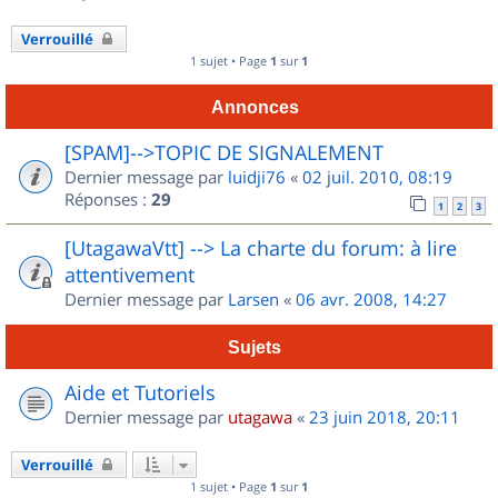
Verrouillé
1 sujet • Page
1
sur
1
Annonces
[SPAM]-->TOPIC DE SIGNALEMENT
Dernier message par
luidji76
«
02 juil. 2010, 08:19
Réponses :
29
1
2
3
[UtagawaVtt] --> La charte du forum: à lire
attentivement
Dernier message par
Larsen
«
06 avr. 2008, 14:27
Sujets
Aide et Tutoriels
Dernier message par
utagawa
«
23 juin 2018, 20:11
Verrouillé
1 sujet • Page
1
sur
1