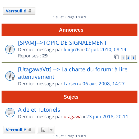
Verrouillé
1 sujet • Page
1
sur
1
Annonces
[SPAM]-->TOPIC DE SIGNALEMENT
Dernier message par
luidji76
«
02 juil. 2010, 08:19
Réponses :
29
1
2
3
[UtagawaVtt] --> La charte du forum: à lire
attentivement
Dernier message par
Larsen
«
06 avr. 2008, 14:27
Sujets
Aide et Tutoriels
Dernier message par
utagawa
«
23 juin 2018, 20:11
Verrouillé
1 sujet • Page
1
sur
1