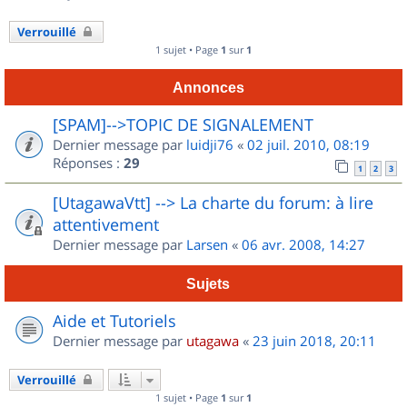
Verrouillé
1 sujet • Page
1
sur
1
Annonces
[SPAM]-->TOPIC DE SIGNALEMENT
Dernier message par
luidji76
«
02 juil. 2010, 08:19
Réponses :
29
1
2
3
[UtagawaVtt] --> La charte du forum: à lire
attentivement
Dernier message par
Larsen
«
06 avr. 2008, 14:27
Sujets
Aide et Tutoriels
Dernier message par
utagawa
«
23 juin 2018, 20:11
Verrouillé
1 sujet • Page
1
sur
1