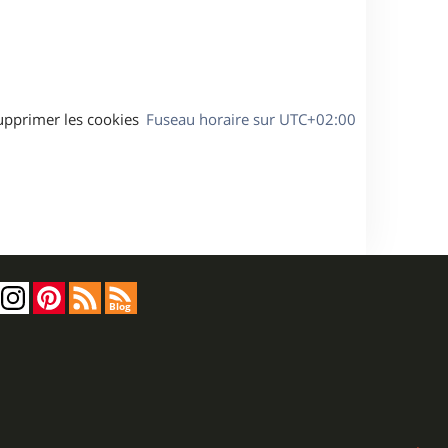
a
g
e
upprimer les cookies
Fuseau horaire sur
UTC+02:00