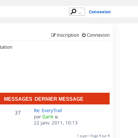
Connexion
Inscription
Connexion
tation
MESSAGES
DERNIER MESSAGE
D
Re: EveryTrail
M
37
e
C
par
Garik
r
o
22 janv. 2011, 10:13
e
n
n
s
i
s
1 sujet • Page
1
sur
1