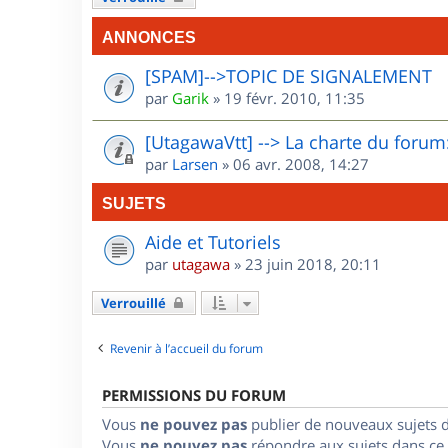
ANNONCES
[SPAM]-->TOPIC DE SIGNALEMENT
par
Garik
»
19 févr. 2010, 11:35
[UtagawaVtt] --> La charte du forum:
par
Larsen
»
06 avr. 2008, 14:27
SUJETS
Aide et Tutoriels
par
utagawa
»
23 juin 2018, 20:11
Verrouillé
Revenir à l’accueil du forum
PERMISSIONS DU FORUM
Vous
ne pouvez pas
publier de nouveaux sujets 
Vous
ne pouvez pas
répondre aux sujets dans ce