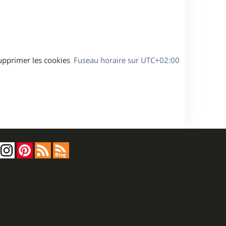
a
g
e
upprimer les cookies
Fuseau horaire sur
UTC+02:00