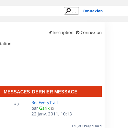
Connexion
Inscription
Connexion
tation
MESSAGES
DERNIER MESSAGE
D
Re: EveryTrail
M
37
e
C
par
Garik
r
o
22 janv. 2011, 10:13
e
n
n
s
i
s
1 sujet • Page
1
sur
1