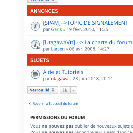
ANNONCES
[SPAM]-->TOPIC DE SIGNALEMENT
par
Garik
»
19 févr. 2010, 11:35
[UtagawaVtt] --> La charte du forum:
par
Larsen
»
06 avr. 2008, 14:27
SUJETS
Aide et Tutoriels
par
utagawa
»
23 juin 2018, 20:11
Verrouillé
Revenir à l’accueil du forum
PERMISSIONS DU FORUM
Vous
ne pouvez pas
publier de nouveaux sujets 
Vous
ne pouvez pas
répondre aux sujets dans ce