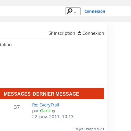
Connexion
Inscription
Connexion
tation
MESSAGES
DERNIER MESSAGE
D
Re: EveryTrail
M
37
e
C
par
Garik
r
o
22 janv. 2011, 10:13
e
n
n
s
i
s
1 sujet • Page
1
sur
1