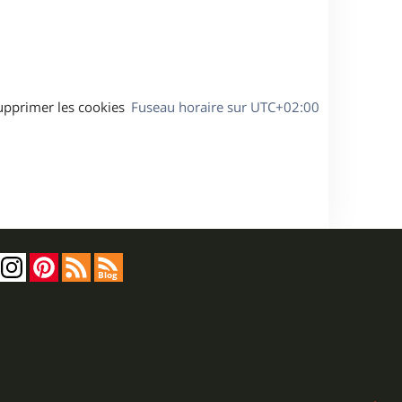
a
g
e
upprimer les cookies
Fuseau horaire sur
UTC+02:00