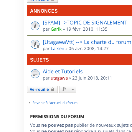
ANNONCES
[SPAM]-->TOPIC DE SIGNALEMENT
par
Garik
»
19 févr. 2010, 11:35
[UtagawaVtt] --> La charte du forum:
par
Larsen
»
06 avr. 2008, 14:27
SUJETS
Aide et Tutoriels
par
utagawa
»
23 juin 2018, 20:11
Verrouillé
Revenir à l’accueil du forum
PERMISSIONS DU FORUM
Vous
ne pouvez pas
publier de nouveaux sujets 
Vous
ne pouvez pas
répondre aux sujets dans ce