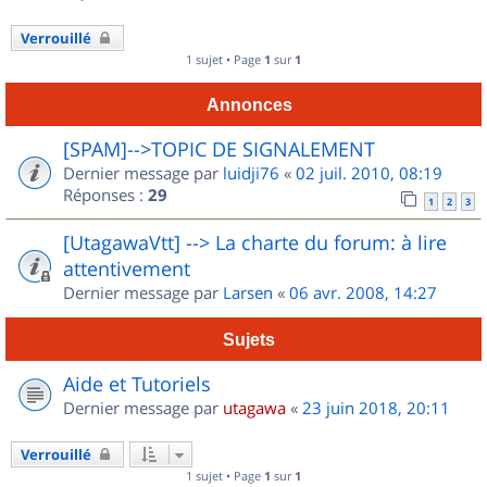
Verrouillé
1 sujet • Page
1
sur
1
Annonces
[SPAM]-->TOPIC DE SIGNALEMENT
Dernier message par
luidji76
«
02 juil. 2010, 08:19
Réponses :
29
1
2
3
[UtagawaVtt] --> La charte du forum: à lire
attentivement
Dernier message par
Larsen
«
06 avr. 2008, 14:27
Sujets
Aide et Tutoriels
Dernier message par
utagawa
«
23 juin 2018, 20:11
Verrouillé
1 sujet • Page
1
sur
1