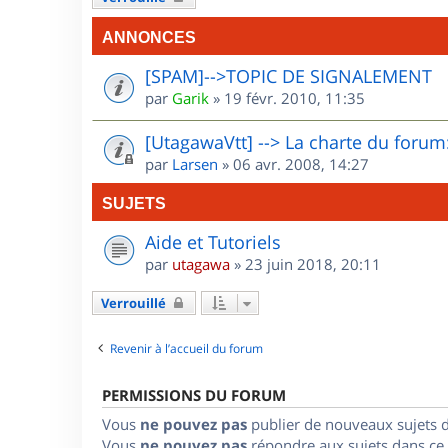
ANNONCES
[SPAM]-->TOPIC DE SIGNALEMENT
par
Garik
»
19 févr. 2010, 11:35
[UtagawaVtt] --> La charte du forum:
par
Larsen
»
06 avr. 2008, 14:27
SUJETS
Aide et Tutoriels
par
utagawa
»
23 juin 2018, 20:11
Verrouillé
Revenir à l’accueil du forum
PERMISSIONS DU FORUM
Vous
ne pouvez pas
publier de nouveaux sujets 
Vous
ne pouvez pas
répondre aux sujets dans ce