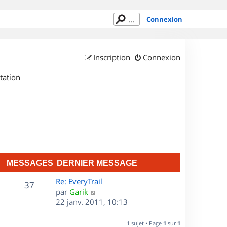
Connexion
Inscription
Connexion
tation
MESSAGES
DERNIER MESSAGE
D
Re: EveryTrail
M
37
e
C
par
Garik
r
o
22 janv. 2011, 10:13
e
n
n
s
i
s
1 sujet • Page
1
sur
1