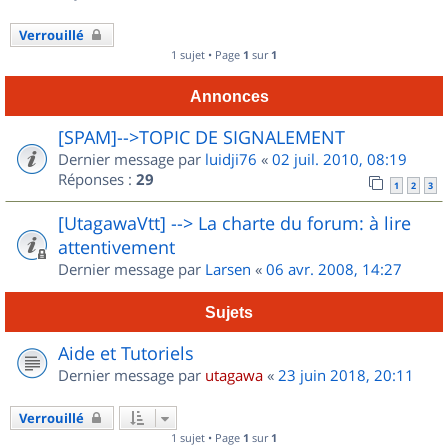
Verrouillé
1 sujet • Page
1
sur
1
Annonces
[SPAM]-->TOPIC DE SIGNALEMENT
Dernier message par
luidji76
«
02 juil. 2010, 08:19
Réponses :
29
1
2
3
[UtagawaVtt] --> La charte du forum: à lire
attentivement
Dernier message par
Larsen
«
06 avr. 2008, 14:27
Sujets
Aide et Tutoriels
Dernier message par
utagawa
«
23 juin 2018, 20:11
Verrouillé
1 sujet • Page
1
sur
1