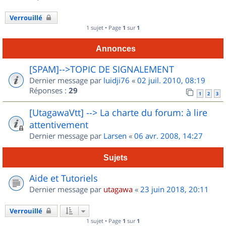
Verrouillé
1 sujet • Page
1
sur
1
Annonces
[SPAM]-->TOPIC DE SIGNALEMENT
Dernier message par
luidji76
«
02 juil. 2010, 08:19
Réponses :
29
1
2
3
[UtagawaVtt] --> La charte du forum: à lire
attentivement
Dernier message par
Larsen
«
06 avr. 2008, 14:27
Sujets
Aide et Tutoriels
Dernier message par
utagawa
«
23 juin 2018, 20:11
Verrouillé
1 sujet • Page
1
sur
1