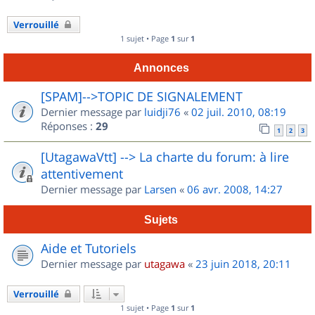
Verrouillé
1 sujet • Page
1
sur
1
Annonces
[SPAM]-->TOPIC DE SIGNALEMENT
Dernier message par
luidji76
«
02 juil. 2010, 08:19
Réponses :
29
1
2
3
[UtagawaVtt] --> La charte du forum: à lire
attentivement
Dernier message par
Larsen
«
06 avr. 2008, 14:27
Sujets
Aide et Tutoriels
Dernier message par
utagawa
«
23 juin 2018, 20:11
Verrouillé
1 sujet • Page
1
sur
1