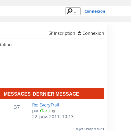
Connexion
Inscription
Connexion
tation
MESSAGES
DERNIER MESSAGE
D
Re: EveryTrail
M
37
e
C
par
Garik
r
o
22 janv. 2011, 10:13
e
n
n
s
i
s
1 sujet • Page
1
sur
1