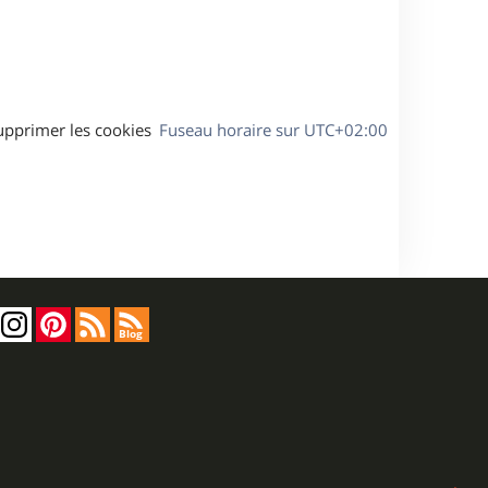
a
g
e
upprimer les cookies
Fuseau horaire sur
UTC+02:00