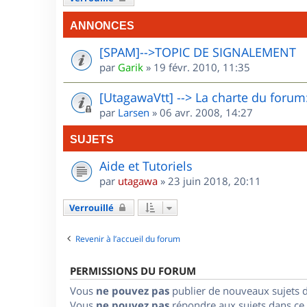
ANNONCES
[SPAM]-->TOPIC DE SIGNALEMENT
par
Garik
»
19 févr. 2010, 11:35
[UtagawaVtt] --> La charte du forum:
par
Larsen
»
06 avr. 2008, 14:27
SUJETS
Aide et Tutoriels
par
utagawa
»
23 juin 2018, 20:11
Verrouillé
Revenir à l’accueil du forum
PERMISSIONS DU FORUM
Vous
ne pouvez pas
publier de nouveaux sujets 
Vous
ne pouvez pas
répondre aux sujets dans ce