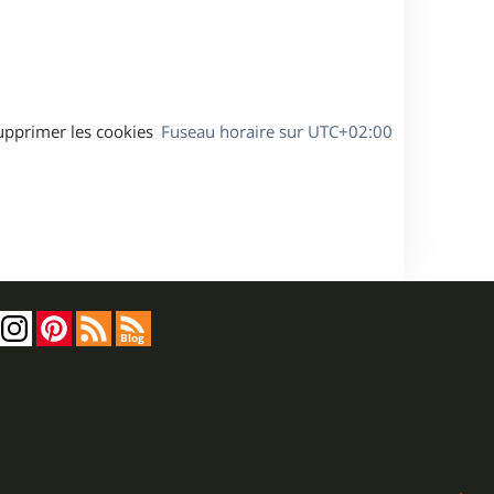
a
g
e
upprimer les cookies
Fuseau horaire sur
UTC+02:00