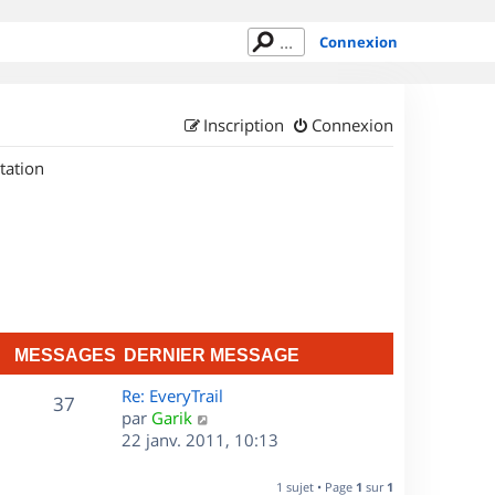
Connexion
Inscription
Connexion
tation
MESSAGES
DERNIER MESSAGE
D
Re: EveryTrail
M
37
e
C
par
Garik
r
o
22 janv. 2011, 10:13
e
n
n
s
i
s
1 sujet • Page
1
sur
1