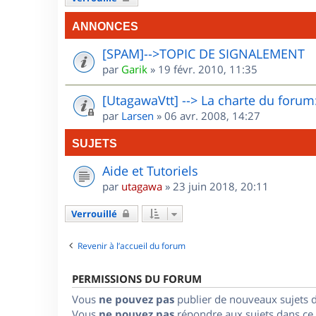
ANNONCES
[SPAM]-->TOPIC DE SIGNALEMENT
par
Garik
»
19 févr. 2010, 11:35
[UtagawaVtt] --> La charte du forum:
par
Larsen
»
06 avr. 2008, 14:27
SUJETS
Aide et Tutoriels
par
utagawa
»
23 juin 2018, 20:11
Verrouillé
Revenir à l’accueil du forum
PERMISSIONS DU FORUM
Vous
ne pouvez pas
publier de nouveaux sujets 
Vous
ne pouvez pas
répondre aux sujets dans ce