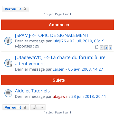
Verrouillé
1 sujet • Page
1
sur
1
Annonces
[SPAM]-->TOPIC DE SIGNALEMENT
Dernier message par
luidji76
«
02 juil. 2010, 08:19
Réponses :
29
1
2
3
[UtagawaVtt] --> La charte du forum: à lire
attentivement
Dernier message par
Larsen
«
06 avr. 2008, 14:27
Sujets
Aide et Tutoriels
Dernier message par
utagawa
«
23 juin 2018, 20:11
Verrouillé
1 sujet • Page
1
sur
1