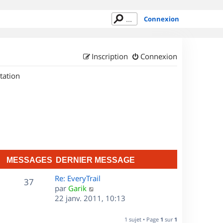
Connexion
Inscription
Connexion
tation
MESSAGES
DERNIER MESSAGE
D
Re: EveryTrail
M
37
e
C
par
Garik
r
o
22 janv. 2011, 10:13
e
n
n
s
i
s
1 sujet • Page
1
sur
1