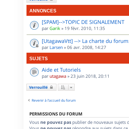
ANNONCES
[SPAM]-->TOPIC DE SIGNALEMENT
par
Garik
»
19 févr. 2010, 11:35
[UtagawaVtt] --> La charte du forum:
par
Larsen
»
06 avr. 2008, 14:27
SUJETS
Aide et Tutoriels
par
utagawa
»
23 juin 2018, 20:11
Verrouillé
Revenir à l’accueil du forum
PERMISSIONS DU FORUM
Vous
ne pouvez pas
publier de nouveaux sujets 
Vous
ne pouvez pas
répondre aux sujets dans ce