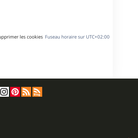
a
g
e
upprimer les cookies
Fuseau horaire sur
UTC+02:00