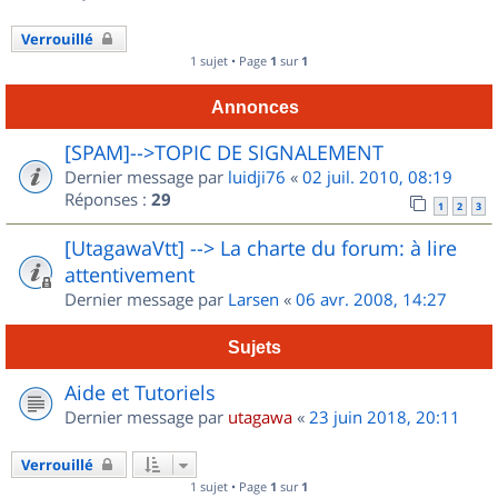
Verrouillé
1 sujet • Page
1
sur
1
Annonces
[SPAM]-->TOPIC DE SIGNALEMENT
Dernier message par
luidji76
«
02 juil. 2010, 08:19
Réponses :
29
1
2
3
[UtagawaVtt] --> La charte du forum: à lire
attentivement
Dernier message par
Larsen
«
06 avr. 2008, 14:27
Sujets
Aide et Tutoriels
Dernier message par
utagawa
«
23 juin 2018, 20:11
Verrouillé
1 sujet • Page
1
sur
1