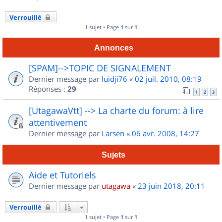
Verrouillé
1 sujet • Page
1
sur
1
Annonces
[SPAM]-->TOPIC DE SIGNALEMENT
Dernier message par
luidji76
«
02 juil. 2010, 08:19
Réponses :
29
1
2
3
[UtagawaVtt] --> La charte du forum: à lire
attentivement
Dernier message par
Larsen
«
06 avr. 2008, 14:27
Sujets
Aide et Tutoriels
Dernier message par
utagawa
«
23 juin 2018, 20:11
Verrouillé
1 sujet • Page
1
sur
1