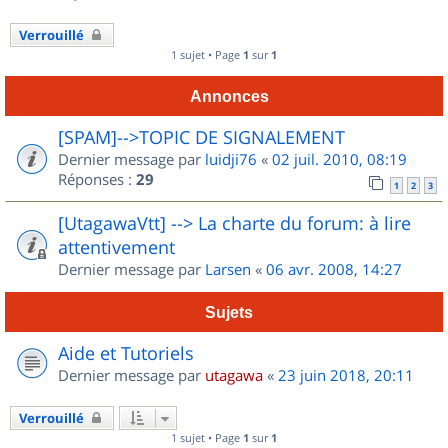
Verrouillé
1 sujet • Page
1
sur
1
Annonces
[SPAM]-->TOPIC DE SIGNALEMENT
Dernier message par
luidji76
«
02 juil. 2010, 08:19
Réponses :
29
1
2
3
[UtagawaVtt] --> La charte du forum: à lire
attentivement
Dernier message par
Larsen
«
06 avr. 2008, 14:27
Sujets
Aide et Tutoriels
Dernier message par
utagawa
«
23 juin 2018, 20:11
Verrouillé
1 sujet • Page
1
sur
1