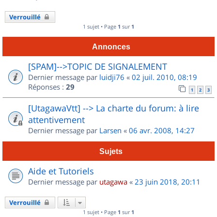
Verrouillé
1 sujet • Page
1
sur
1
Annonces
[SPAM]-->TOPIC DE SIGNALEMENT
Dernier message par
luidji76
«
02 juil. 2010, 08:19
Réponses :
29
1
2
3
[UtagawaVtt] --> La charte du forum: à lire
attentivement
Dernier message par
Larsen
«
06 avr. 2008, 14:27
Sujets
Aide et Tutoriels
Dernier message par
utagawa
«
23 juin 2018, 20:11
Verrouillé
1 sujet • Page
1
sur
1