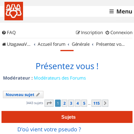
Menu
FAQ
Inscription
Connexion
UtagawaVTT (Randos VTT et VTTAE avec traces GPS)
Accueil forum
Générale
Présentez vous !
Présentez vous !
Modérateur :
Modérateurs des Forums
Nouveau sujet
Page
1
sur
115
3443 sujets
1
2
3
4
5
115
Suivant
…
Sujets
D'oú vient votre pseudo ?