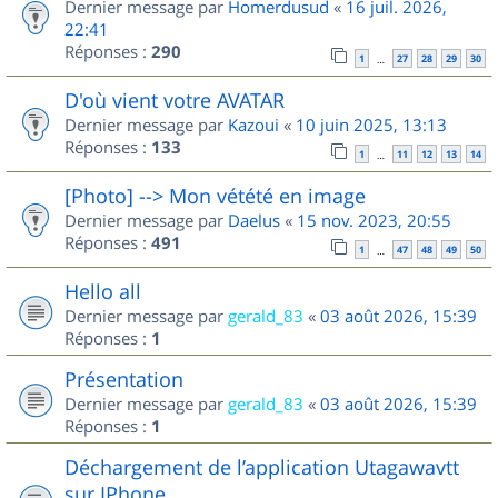
Dernier message par
Homerdusud
«
16 juil. 2026,
22:41
Réponses :
290
1
27
28
29
30
…
D'où vient votre AVATAR
Dernier message par
Kazoui
«
10 juin 2025, 13:13
Réponses :
133
1
11
12
13
14
…
[Photo] --> Mon vétété en image
Dernier message par
Daelus
«
15 nov. 2023, 20:55
Réponses :
491
1
47
48
49
50
…
Hello all
Dernier message par
gerald_83
«
03 août 2026, 15:39
Réponses :
1
Présentation
Dernier message par
gerald_83
«
03 août 2026, 15:39
Réponses :
1
Déchargement de l’application Utagawavtt
sur IPhone.