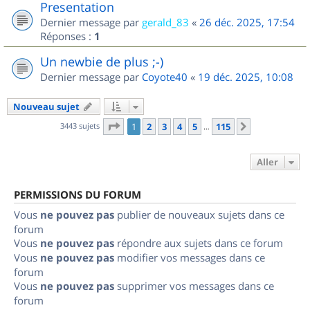
Presentation
Dernier message par
gerald_83
«
26 déc. 2025, 17:54
Réponses :
1
Un newbie de plus ;-)
Dernier message par
Coyote40
«
19 déc. 2025, 10:08
Nouveau sujet
Page
1
sur
115
3443 sujets
1
2
3
4
5
115
Suivant
…
Aller
PERMISSIONS DU FORUM
Vous
ne pouvez pas
publier de nouveaux sujets dans ce
forum
Vous
ne pouvez pas
répondre aux sujets dans ce forum
Vous
ne pouvez pas
modifier vos messages dans ce
forum
Vous
ne pouvez pas
supprimer vos messages dans ce
forum