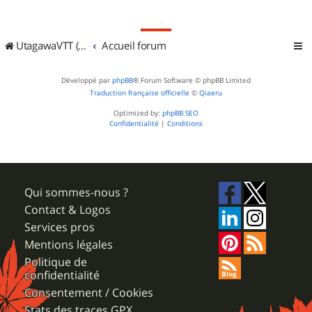
UtagawaVTT (Randos VTT et VTTAE avec traces GPS)
Accueil forum
Développé par
phpBB
® Forum Software © phpBB Limited
Traduction française officielle
©
Qiaeru
Optimized by:
phpBB SEO
Confidentialité
|
Conditions
Qui sommes-nous ?
Contact & Logos
Services pros
Mentions légales
Politique de
confidentialité
Consentement / Cookies
Stats des traces GPX