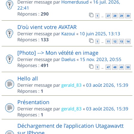
Dernier message par
Homerdusud
«
16 juil. 2026,
22:41
Réponses :
290
1
27
28
29
30
…
D'où vient votre AVATAR
Dernier message par
Kazoui
«
10 juin 2025, 13:13
Réponses :
133
1
11
12
13
14
…
[Photo] --> Mon vétété en image
Dernier message par
Daelus
«
15 nov. 2023, 20:55
Réponses :
491
1
47
48
49
50
…
Hello all
Dernier message par
gerald_83
«
03 août 2026, 15:39
Réponses :
1
Présentation
Dernier message par
gerald_83
«
03 août 2026, 15:39
Réponses :
1
Déchargement de l’application Utagawavtt
sur IPhone.