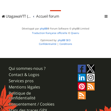
UtagawaVTT (Randos VTT et VTTAE avec traces GPS)
Accueil forum
Développé par
phpBB
® Forum Software © phpBB Limited
Traduction française officielle
©
Qiaeru
Optimized by:
phpBB SEO
Confidentialité
|
Conditions
Qui sommes-nous ?
Contact & Logos
Services pros
Mentions légales
Politique de
confidentialité
Consentement / Cookies
Stats des traces GPX