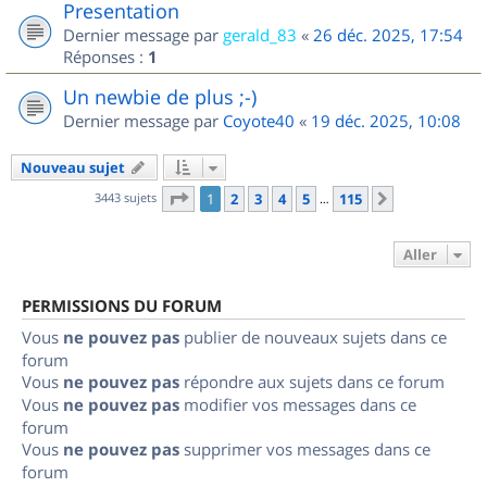
Presentation
Dernier message par
gerald_83
«
26 déc. 2025, 17:54
Réponses :
1
Un newbie de plus ;-)
Dernier message par
Coyote40
«
19 déc. 2025, 10:08
Nouveau sujet
Page
1
sur
115
3443 sujets
1
2
3
4
5
115
Suivant
…
Aller
PERMISSIONS DU FORUM
Vous
ne pouvez pas
publier de nouveaux sujets dans ce
forum
Vous
ne pouvez pas
répondre aux sujets dans ce forum
Vous
ne pouvez pas
modifier vos messages dans ce
forum
Vous
ne pouvez pas
supprimer vos messages dans ce
forum