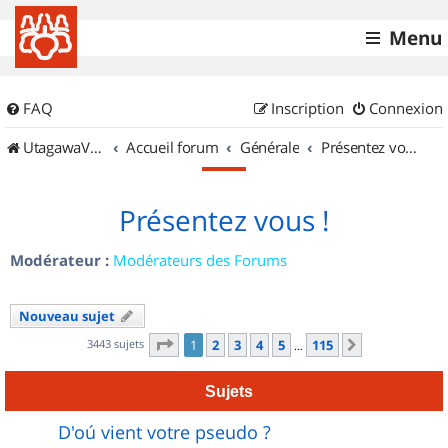
Menu
FAQ
Inscription
Connexion
UtagawaVTT (Randos VTT et VTTAE avec traces GPS)
Accueil forum
Générale
Présentez vous !
Présentez vous !
Modérateur :
Modérateurs des Forums
Nouveau sujet
Page
1
sur
115
3443 sujets
1
2
3
4
5
115
Suivant
…
Sujets
D'oú vient votre pseudo ?