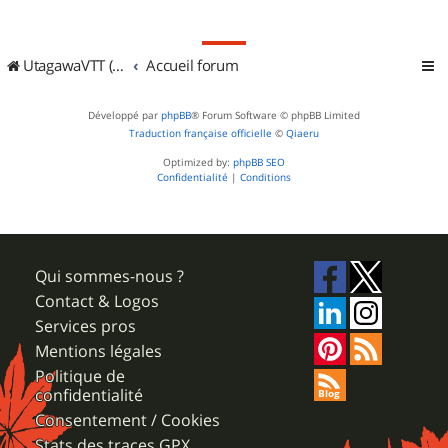
UtagawaVTT (Randos VTT et VTTAE avec traces GPS)
Accueil forum
Développé par
phpBB
® Forum Software © phpBB Limited
Traduction française officielle
©
Qiaeru
Optimized by:
phpBB SEO
Confidentialité
|
Conditions
Qui sommes-nous ?
Contact & Logos
Services pros
Mentions légales
Politique de
confidentialité
Consentement / Cookies
Stats des traces GPX