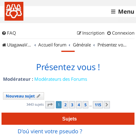
Menu
FAQ
Inscription
Connexion
UtagawaVTT (Randos VTT et VTTAE avec traces GPS)
Accueil forum
Générale
Présentez vous !
Présentez vous !
Modérateur :
Modérateurs des Forums
Nouveau sujet
Page
1
sur
115
3443 sujets
1
2
3
4
5
115
Suivant
…
Sujets
D'oú vient votre pseudo ?