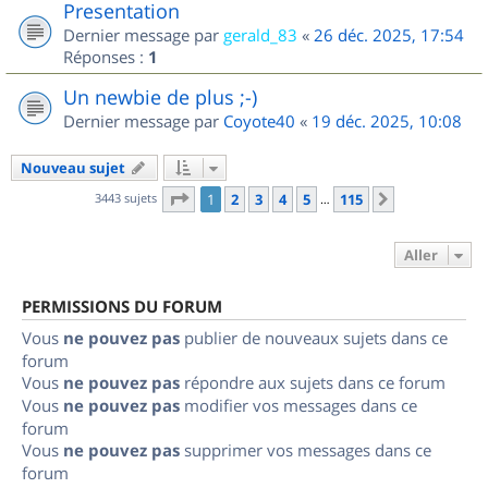
Presentation
Dernier message par
gerald_83
«
26 déc. 2025, 17:54
Réponses :
1
Un newbie de plus ;-)
Dernier message par
Coyote40
«
19 déc. 2025, 10:08
Nouveau sujet
Page
1
sur
115
3443 sujets
1
2
3
4
5
115
Suivant
…
Aller
PERMISSIONS DU FORUM
Vous
ne pouvez pas
publier de nouveaux sujets dans ce
forum
Vous
ne pouvez pas
répondre aux sujets dans ce forum
Vous
ne pouvez pas
modifier vos messages dans ce
forum
Vous
ne pouvez pas
supprimer vos messages dans ce
forum