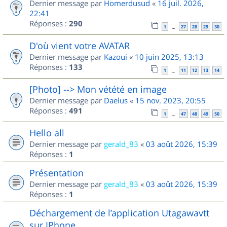
Dernier message par
Homerdusud
«
16 juil. 2026,
22:41
Réponses :
290
1
27
28
29
30
…
D'où vient votre AVATAR
Dernier message par
Kazoui
«
10 juin 2025, 13:13
Réponses :
133
1
11
12
13
14
…
[Photo] --> Mon vétété en image
Dernier message par
Daelus
«
15 nov. 2023, 20:55
Réponses :
491
1
47
48
49
50
…
Hello all
Dernier message par
gerald_83
«
03 août 2026, 15:39
Réponses :
1
Présentation
Dernier message par
gerald_83
«
03 août 2026, 15:39
Réponses :
1
Déchargement de l’application Utagawavtt
sur IPhone.