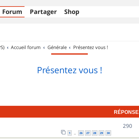
Forum
Partager
Shop
S)
Accueil forum
Générale
Présentez vous !
Présentez vous !
RÉPONSE
R
290
1
26
27
28
29
30
…
é