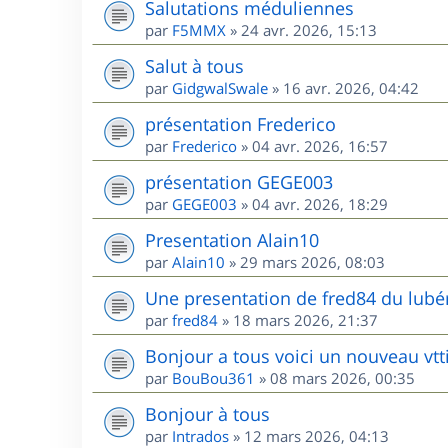
Salutations méduliennes
par
F5MMX
»
24 avr. 2026, 15:13
Salut à tous
par
GidgwalSwale
»
16 avr. 2026, 04:42
présentation Frederico
par
Frederico
»
04 avr. 2026, 16:57
présentation GEGE003
par
GEGE003
»
04 avr. 2026, 18:29
Presentation Alain10
par
Alain10
»
29 mars 2026, 08:03
Une presentation de fred84 du lubé
par
fred84
»
18 mars 2026, 21:37
Bonjour a tous voici un nouveau vtt
par
BouBou361
»
08 mars 2026, 00:35
Bonjour à tous
par
Intrados
»
12 mars 2026, 04:13