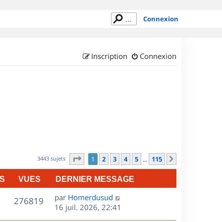
Connexion
Inscription
Connexion
Page
1
sur
115
3443 sujets
1
2
3
4
5
115
Suivant
…
S
VUES
DERNIER MESSAGE
D
par
Homerdusud
V
276819
e
16 juil. 2026, 22:41
r
u