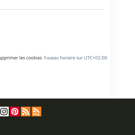
m
s
e
e
a
s
g
s
e
a
g
e
upprimer les cookies
Fuseau horaire sur
UTC+02:00